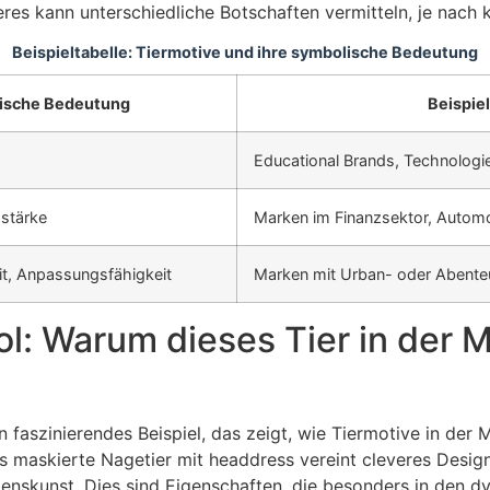
ieres kann unterschiedliche Botschaften vermitteln, je nac
Beispieltabelle: Tiermotive und ihre symbolische Bedeutung
ische Bedeutung
Beispie
Educational Brands, Technolog
sstärke
Marken im Finanzsektor, Automo
it, Anpassungsfähigkeit
Marken mit Urban- oder Abent
l: Warum dieses Tier in der 
in faszinierendes Beispiel, das zeigt, wie Tiermotive in de
as maskierte Nagetier mit headdress vereint cleveres Design
enskunst. Dies sind Eigenschaften, die besonders in den d