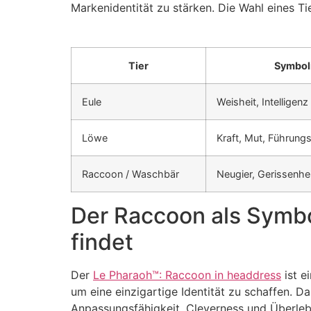
Markenidentität zu stärken. Die Wahl eines T
Tier
Symbol
Eule
Weisheit, Intelligenz
Löwe
Kraft, Mut, Führung
Raccoon / Waschbär
Neugier, Gerissenhe
Der Raccoon als Symbo
findet
Der
Le Pharaoh™: Raccoon in headdress
ist e
um eine einzigartige Identität zu schaffen. D
Anpassungsfähigkeit, Cleverness und Überleb