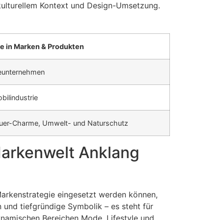
h kulturellem Kontext und Design-Umsetzung.
le in Marken & Produkten
ieunternehmen
bilindustrie
euer-Charme, Umwelt- und Naturschutz
Markenwelt Anklang
r Markenstrategie eingesetzt werden können,
 und tiefgründige Symbolik – es steht für
ynamischen Bereichen Mode, Lifestyle und