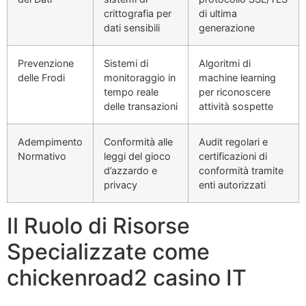
crittografia per
di ultima
dati sensibili
generazione
Prevenzione
Sistemi di
Algoritmi di
delle Frodi
monitoraggio in
machine learning
tempo reale
per riconoscere
delle transazioni
attività sospette
Adempimento
Conformità alle
Audit regolari e
Normativo
leggi del gioco
certificazioni di
d’azzardo e
conformità tramite
privacy
enti autorizzati
Il Ruolo di Risorse
Specializzate come
chickenroad2 casino IT