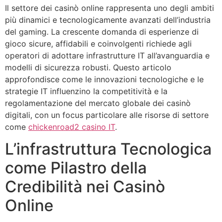
Il settore dei casinò online rappresenta uno degli ambiti
più dinamici e tecnologicamente avanzati dell’industria
del gaming. La crescente domanda di esperienze di
gioco sicure, affidabili e coinvolgenti richiede agli
operatori di adottare infrastrutture IT all’avanguardia e
modelli di sicurezza robusti. Questo articolo
approfondisce come le innovazioni tecnologiche e le
strategie IT influenzino la competitività e la
regolamentazione del mercato globale dei casinò
digitali, con un focus particolare alle risorse di settore
come
chickenroad2 casino IT
.
L’infrastruttura Tecnologica
come Pilastro della
Credibilità nei Casinò
Online