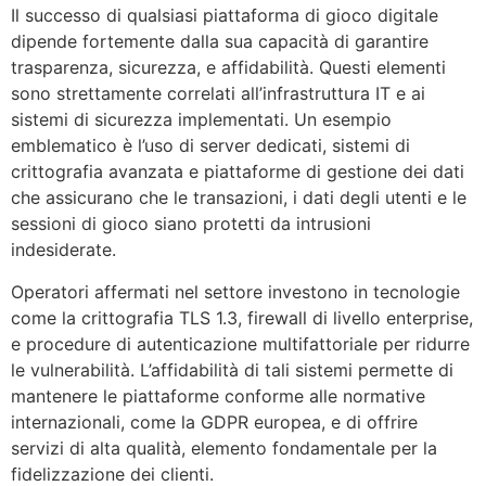
Il successo di qualsiasi piattaforma di gioco digitale
dipende fortemente dalla sua capacità di garantire
trasparenza, sicurezza, e affidabilità. Questi elementi
sono strettamente correlati all’infrastruttura IT e ai
sistemi di sicurezza implementati. Un esempio
emblematico è l’uso di server dedicati, sistemi di
crittografia avanzata e piattaforme di gestione dei dati
che assicurano che le transazioni, i dati degli utenti e le
sessioni di gioco siano protetti da intrusioni
indesiderate.
Operatori affermati nel settore investono in tecnologie
come la crittografia TLS 1.3, firewall di livello enterprise,
e procedure di autenticazione multifattoriale per ridurre
le vulnerabilità. L’affidabilità di tali sistemi permette di
mantenere le piattaforme conforme alle normative
internazionali, come la GDPR europea, e di offrire
servizi di alta qualità, elemento fondamentale per la
fidelizzazione dei clienti.