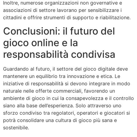
Inoltre, numerose organizzazioni non governative e
associazioni di settore lavorano per sensibilizzare i
cittadini e offrire strumenti di supporto e riabilitazione.
Conclusioni: il futuro del
gioco online e la
responsabilità condivisa
Guardando al futuro, il settore del gioco digitale deve
mantenere un equilibrio tra innovazione e etica. Le
iniziative di responsabilità si devono integrare in modo
naturale nelle offerte commerciali, favorendo un
ambiente di gioco in cui la consapevolezza e il controllo
siano alla base dell’esperienza. Solo attraverso uno
sforzo condiviso tra regolatori, operatori e giocatori si
potrà consolidare una cultura di gioco più sana e
sostenibile.