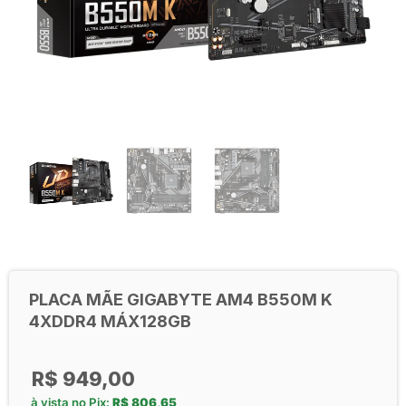
PLACA MÃE GIGABYTE AM4 B550M K
4XDDR4 MÁX128GB
R$
949,00
à vista no Pix:
R$
806,65