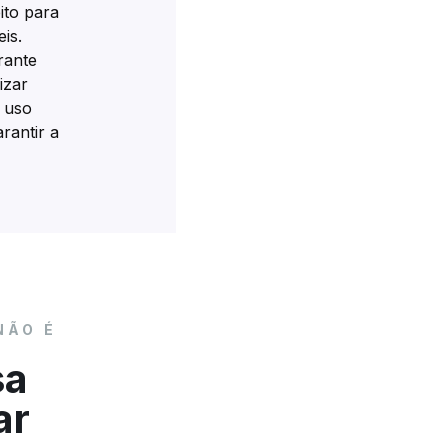
to para
is.
rante
izar
 uso
rantir a
NÃO É
sa
ar