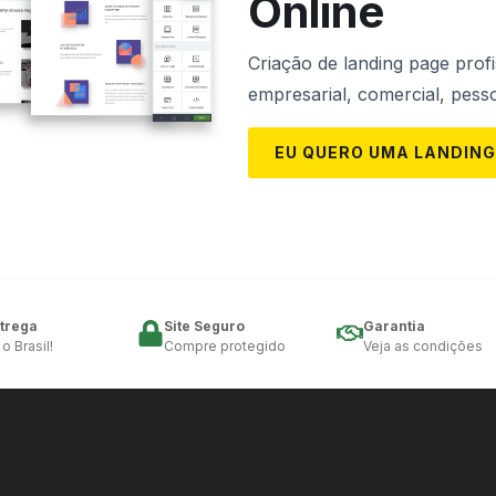
Online
Criação de landing page profi
empresarial, comercial, pessoa
EU QUERO UMA LANDING
ntrega
Site Seguro
Garantia
 Brasil!
Compre protegido
Veja as condições