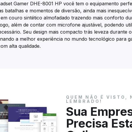
adset Gamer DHE-8001 HP você tem o equipamento perfei
as batalhas e momentos de diversão, ainda mais inesquecíve
 em couro sintético almofadado trazendo mais conforto du
jogo, além de contar com microfone ajustável, podendo util
cessário. Seu design mais compacto trás leveza durante o
nando a melhor experiência no mundo tecnológico para ga
com alta qualidade.
QUEM NÃO É VISTO, 
LEMBRADO!
Sua Empre
Precisa Est