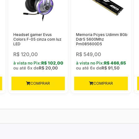
Headset gamer Evus
Memoria Pcyes Udimm 8Gb
Colors F-05 cinza com luz
Ddr5 5600Mhz
LED
Pm085600D5
R$
120,00
R$
549,00
à vista no Pix:
R$
102,00
à vista no Pix:
R$
466,65
ou até 6x de
R$
20,00
ou até 6x de
R$
91,50
COMPRAR
COMPRAR