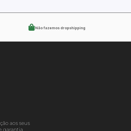
Não fazemos dropshipping
ção aos seus
 garantia.