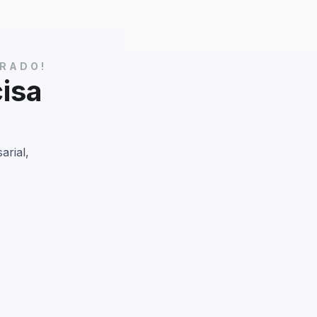
BRADO!
isa
arial,