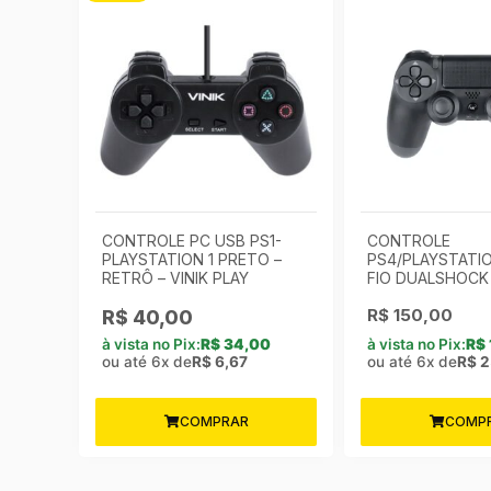
CONTROLE PC USB PS1-
CONTROLE
PLAYSTATION 1 PRETO –
PS4/PLAYSTATI
RETRÔ – VINIK PLAY
FIO DUALSHOCK 
R$
150,00
R$
40,00
à vista no Pix:
R$
34,00
à vista no Pix:
R$
ou até 6x de
R$
6,67
ou até 6x de
R$
2
COMPRAR
COMP