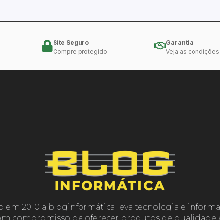
Site Seguro
Garantia
Compre protegido
Veja as condições
o em 2010 a bloginformática leva tecnologia e informa
com compromisso de oferecer produtos de qualidade e