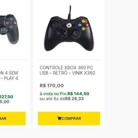
CONTROLE XBOX 360 PC
ON 4 SEM
USB – RETRÔ – VINIK X360
– PLAY 4
R$
170,00
à vista no Pix:
R$
144,50
127,50
ou até 6x de
R$
28,33
5,00
RAR
COMPRAR