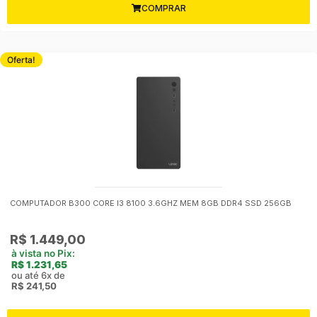
COMPRAR
Oferta!
COMPUTADOR B300 CORE I3 8100 3.6GHZ MEM 8GB DDR4 SSD 256GB
O
O
R$
1.449,00
preço
preço
à vista no Pix:
R$
1.231,65
original
atual
ou até 6x de
era:
é:
R$
241,50
R$ 1.500,00.
R$ 1.449,00.