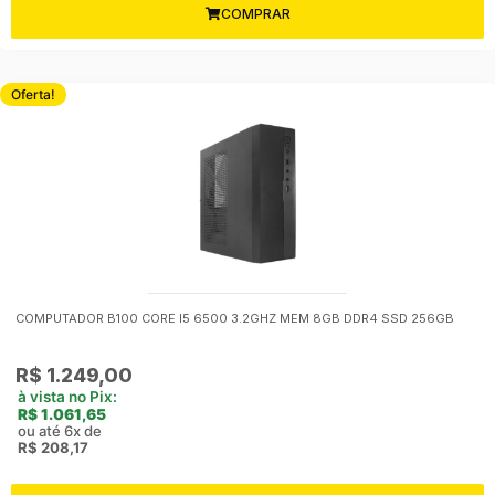
COMPRAR
Oferta!
COMPUTADOR B100 CORE I5 6500 3.2GHZ MEM 8GB DDR4 SSD 256GB
O
O
R$
1.249,00
preço
preço
à vista no Pix:
R$
1.061,65
original
atual
ou até 6x de
era:
é:
R$
208,17
R$ 1.500,00.
R$ 1.249,00.