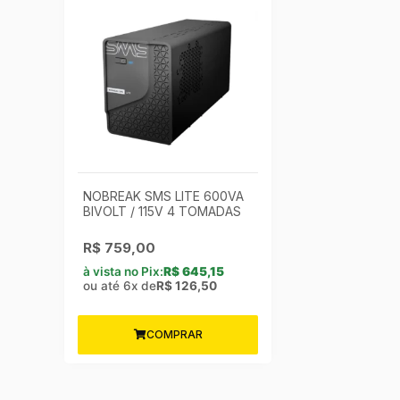
NOBREAK SMS LITE 600VA
BIVOLT / 115V 4 TOMADAS
R$
759,00
à vista no Pix:
R$
645,15
ou até 6x de
R$
126,50
COMPRAR