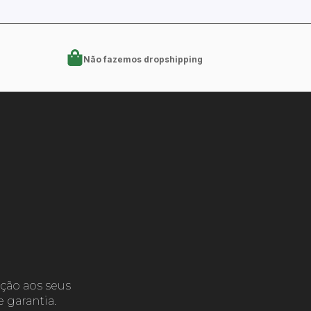
Não fazemos dropshipping
ção aos seus
 garantia.