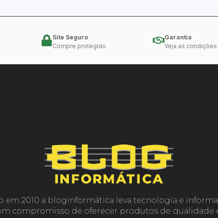
Site Seguro
Garantia
Compre protegido
Veja as condições
o em 2010 a bloginformática leva tecnologia e informa
com compromisso de oferecer produtos de qualidade e