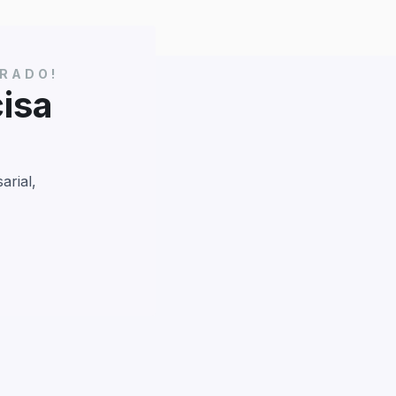
BRADO!
isa
arial,