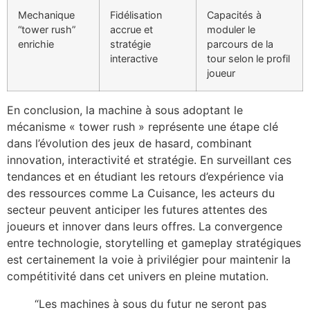
Mechanique
Fidélisation
Capacités à
“tower rush”
accrue et
moduler le
enrichie
stratégie
parcours de la
interactive
tour selon le profil
joueur
En conclusion, la machine à sous adoptant le
mécanisme « tower rush » représente une étape clé
dans l’évolution des jeux de hasard, combinant
innovation, interactivité et stratégie. En surveillant ces
tendances et en étudiant les retours d’expérience via
des ressources comme La Cuisance, les acteurs du
secteur peuvent anticiper les futures attentes des
joueurs et innover dans leurs offres. La convergence
entre technologie, storytelling et gameplay stratégiques
est certainement la voie à privilégier pour maintenir la
compétitivité dans cet univers en pleine mutation.
“Les machines à sous du futur ne seront pas