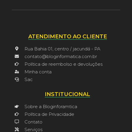
ATENDIMENTO AO CLIENTE
Rua Bahia 01, centro / jacundá - PA
contato@bloginformatica.com.br
Política de reembolso e devoluções
Minha conta
Sac
INSTITUCIONAL
Sobre a Bloginforamtica
Política de Privacidade
Contato
Serviços