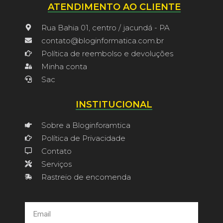
ATENDIMENTO AO CLIENTE
Rua Bahia 01, centro / jacundá - PA
contato@bloginformatica.com.br
Política de reembolso e devoluções
Minha conta
Sac
INSTITUCIONAL
Sobre a Bloginforamtica
Política de Privacidade
Contato
Serviços
Rastreio de encomenda