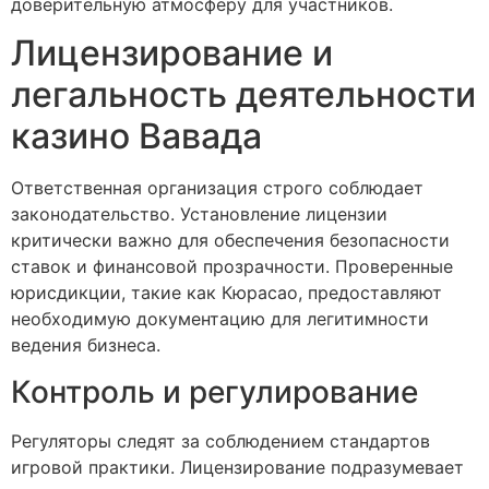
доверительную атмосферу для участников.
Лицензирование и
легальность деятельности
казино Вавада
Ответственная организация строго соблюдает
законодательство. Установление лицензии
критически важно для обеспечения безопасности
ставок и финансовой прозрачности. Проверенные
юрисдикции, такие как Кюрасао, предоставляют
необходимую документацию для легитимности
ведения бизнеса.
Контроль и регулирование
Регуляторы следят за соблюдением стандартов
игровой практики. Лицензирование подразумевает