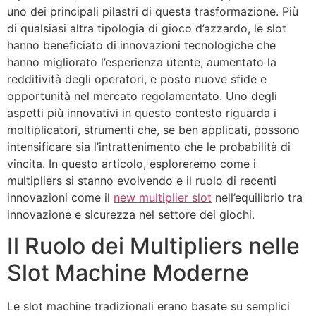
uno dei principali pilastri di questa trasformazione. Più
di qualsiasi altra tipologia di gioco d’azzardo, le slot
hanno beneficiato di innovazioni tecnologiche che
hanno migliorato l’esperienza utente, aumentato la
redditività degli operatori, e posto nuove sfide e
opportunità nel mercato regolamentato.
Uno degli
aspetti più innovativi in questo contesto riguarda i
moltiplicatori
, strumenti che, se ben applicati, possono
intensificare sia l’intrattenimento che le probabilità di
vincita. In questo articolo, esploreremo come i
multipliers si stanno evolvendo e il ruolo di recenti
innovazioni come il
new multiplier slot
nell’equilibrio tra
innovazione e sicurezza nel settore dei giochi.
Il Ruolo dei Multipliers nelle
Slot Machine Moderne
Le slot machine tradizionali erano basate su semplici