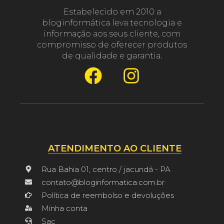
Estabelecido em 2010 a
bloginformática leva tecnologia e
informação aos seus cliente, com
compromisso de oferecer produtos
de qualidade e garantia.
ATENDIMENTO AO CLIENTE
Rua Bahia 01, centro / jacundá - PA
contato@bloginformatica.com.br
Política de reembolso e devoluções
Minha conta
Sac