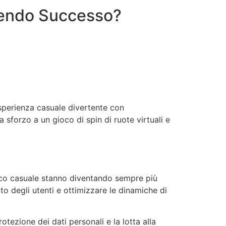
tendo Successo?
sperienza casuale divertente con
sforzo a un gioco di spin di ruote virtuali e
 gioco casuale stanno diventando sempre più
to degli utenti e ottimizzare le dinamiche di
tezione dei dati personali e la lotta alla