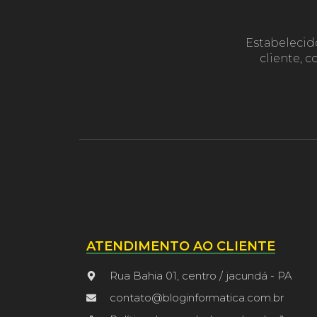
Estabelecid
cliente, 
ATENDIMENTO AO CLIENTE
Rua Bahia 01, centro / jacundá - PA
contato@bloginformatica.com.br