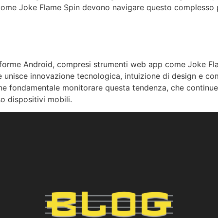
come Joke Flame Spin devono navigare questo complesso p
attaforme Android, compresi strumenti web app come Joke F
unisce innovazione tecnologica, intuizione di design e co
imane fondamentale monitorare questa tendenza, che continuer
o dispositivi mobili.