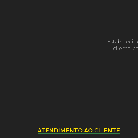
Estabelecid
cliente, 
ATENDIMENTO AO CLIENTE