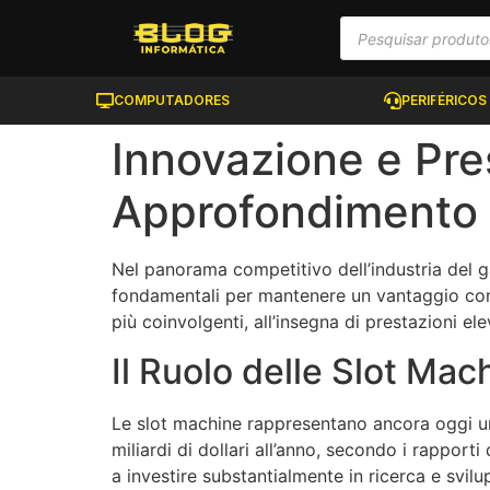
COMPUTADORES
PERIFÉRICOS
Innovazione e Pre
Approfondimento s
Nel panorama competitivo dell’industria del ga
fondamentali per mantenere un vantaggio comp
più coinvolgenti, all’insegna di prestazioni e
Il Ruolo delle Slot Ma
Le slot machine rappresentano ancora oggi uno
miliardi di dollari all’anno, secondo i rapporti
a investire substantialmente in ricerca e svil