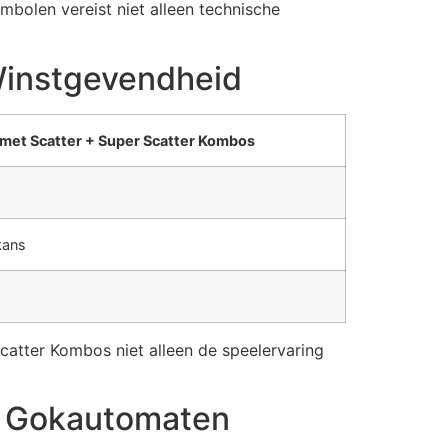
mbolen vereist niet alleen technische
Winstgevendheid
met Scatter + Super Scatter Kombos
kans
tter Kombos niet alleen de speelervaring
le Gokautomaten