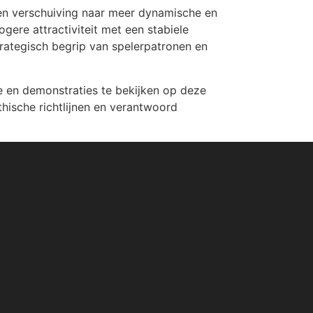
en verschuiving naar meer dynamische en
ere attractiviteit met een stabiele
rategisch begrip van spelerpatronen en
e en demonstraties te bekijken op deze
thische richtlijnen en verantwoord