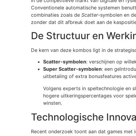
In de competitieve markt van digitale en fy
Conventionele automatische systemen benutten
combinaties zoals de
Scatter
-symbolen en d
zonder dat dit afbreuk doet aan de kaspositie
De Structuur en Werki
De kern van deze kombos ligt in de strategisc
Scatter-symbolen
: verschijnen op wille
Super Scatter-symbolen
: een geïntrod
uitbetaling of extra bonusfeatures activ
Volgens experts in speltechnologie en s
hogere uitkeringspercentages voor spele
winsten.
Technologische Innovat
Recent onderzoek toont aan dat games met 