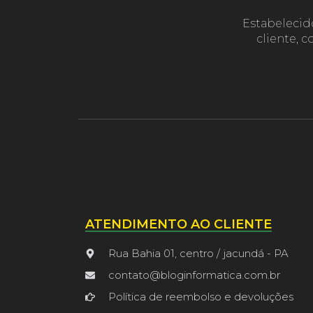
Estabelecid
cliente, 
ATENDIMENTO AO CLIENTE
Rua Bahia 01, centro / jacundá - PA
contato@bloginformatica.com.br
Política de reembolso e devoluções