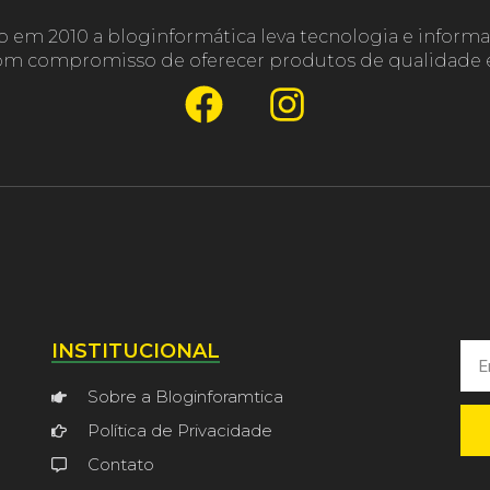
o em 2010 a bloginformática leva tecnologia e informa
com compromisso de oferecer produtos de qualidade e
INSTITUCIONAL
Sobre a Bloginforamtica
Política de Privacidade
Contato