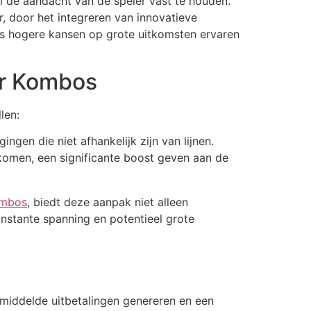
 de aandacht van de speler vast te houden.
, door het integreren van innovatieve
s hogere kansen op grote uitkomsten ervaren
er Kombos
len:
ngen die niet afhankelijk zijn van lijnen.
komen, een significante boost geven aan de
ombos
, biedt deze aanpak niet alleen
onstante spanning en potentieel grote
ddelde uitbetalingen genereren en een