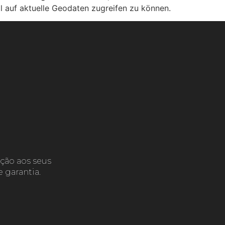
il auf aktuelle Geodaten zugreifen zu können.
ção aos seus
 garantia.