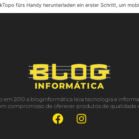
ikTopo fürs Handy herunterladen ein erster Schritt, um mob
o em 2010 a bloginformática leva tecnologia e informa
com compromisso de oferecer produtos de qualidade e