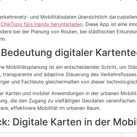
, Verkehrsnetz- und Mobilitätsdaten übersichtlich darzustell
e
ChikTopo fürs Handy herunterladen
. Diese App ist eine in
ere bei der Planung von Routen, bei städtischen Erkundun
nn.
e Bedeutung digitaler Kartent
bane Mobilitätsplanung ist ein entscheidender Schritt, um St
, transparente und adaptive Steuerung des Verkehrsflusses. 
rger und Fachleute gleichermaßen von dieser technologisch
aler Karten und mobiler Anwendungen in der urbanen Mobili
sung, die den Zugang zu vielfältigen Geodaten vereinfache
re, effektivere Mobilität im urbanen Raum.
k: Digitale Karten in der Mob