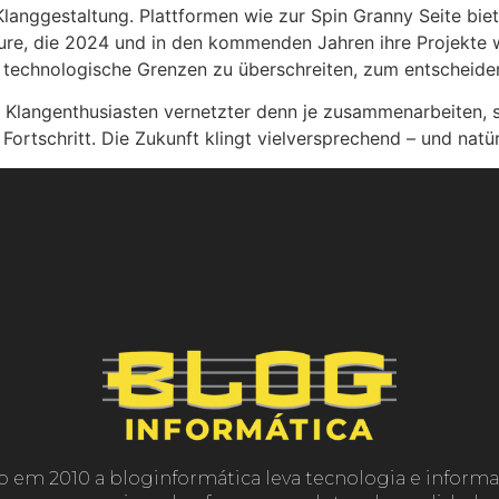
Klanggestaltung. Plattformen wie zur Spin Granny Seite biet
ure, die 2024 und in den kommenden Jahren ihre Projekte w
technologische Grenzen zu überschreiten, zum entscheiden
und Klangenthusiasten vernetzter denn je zusammenarbeiten
Fortschritt. Die Zukunft klingt vielversprechend – und natürl
o em 2010 a bloginformática leva tecnologia e informa