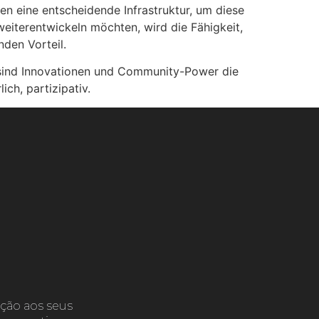
en eine entscheidende Infrastruktur, um diese
eiterentwickeln möchten, wird die Fähigkeit,
den Vorteil.
, sind Innovationen und Community-Power die
ich, partizipativ.
ção aos seus