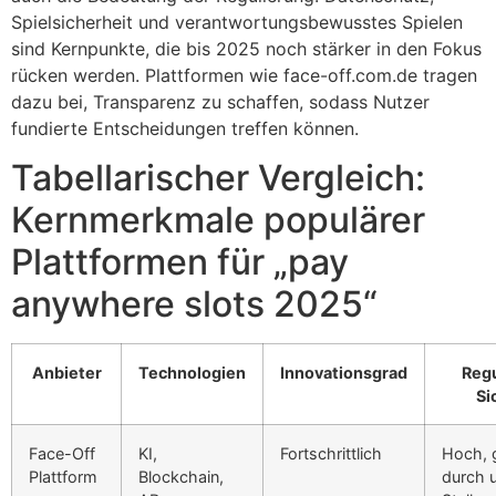
Spielsicherheit und verantwortungsbewusstes Spielen
sind Kernpunkte, die bis 2025 noch stärker in den Fokus
rücken werden. Plattformen wie face-off.com.de tragen
dazu bei, Transparenz zu schaffen, sodass Nutzer
fundierte Entscheidungen treffen können.
Tabellarischer Vergleich:
Kernmerkmale populärer
Plattformen für „pay
anywhere slots 2025“
Anbieter
Technologien
Innovationsgrad
Regu
Si
Face-Off
KI,
Fortschrittlich
Hoch, 
Plattform
Blockchain,
durch 