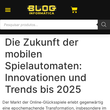
Die Zukunft der
mobilen
Spielautomaten:
Innovationen und
Trends bis 2025
Der Markt der Online-Glücksspiele erlebt gegenwärtig
eine epochemachende Transformation, insbesondere im