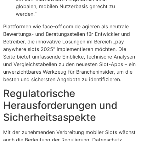
globalen, mobilen Nutzerbasis gerecht zu
werden.“
Plattformen wie face-off.com.de agieren als neutrale
Bewertungs- und Beratungsstellen für Entwickler und
Betreiber, die innovative Lösungen im Bereich „pay
anywhere slots 2025“ implementieren möchten. Die
Seite bietet umfassende Einblicke, technische Analysen
und Vergleichstabellen zu den neuesten Slot-Apps – ein
unverzichtbares Werkzeug für Brancheninsider, um die
besten und sichersten Angebote zu identifizieren.
Regulatorische
Herausforderungen und
Sicherheitsaspekte
Mit der zunehmenden Verbreitung mobiler Slots wächst
auch die Bedeutung der Regulierung. Datenschutz,