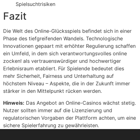
Spielsuchtrisiken
Fazit
Die Welt des Online-Glücksspiels befindet sich in einer
Phase des tiefgreifenden Wandels. Technologische
Innovationen gepaart mit erhöhter Regulierung schaffen
ein Umfeld, in dem sich verantwortungsvolles online
zocken! als vertrauenswürdiger und hochwertiger
Erlebnisraum etabliert. Für Spielende bedeutet dies
mehr Sicherheit, Fairness und Unterhaltung auf
höchstem Niveau – Aspekte, die in der Zukunft immer
stärker in den Mittelpunkt rücken werden.
Hinweis:
Das Angebot an Online-Casinos wächst stetig.
Nutzer sollten immer auf die Lizenzierung und
regulatorischen Vorgaben der Plattform achten, um eine
sichere Spielerfahrung zu gewährleisten.