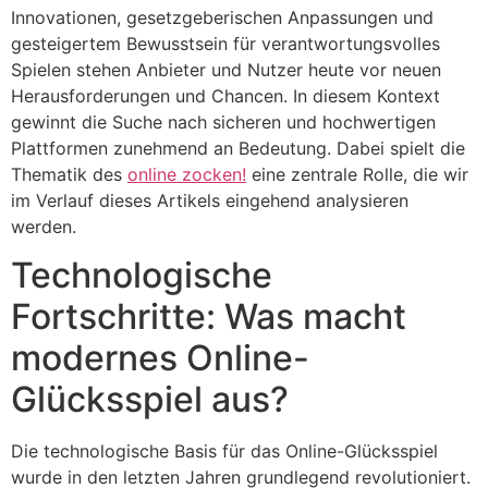
Innovationen, gesetzgeberischen Anpassungen und
gesteigertem Bewusstsein für verantwortungsvolles
Spielen stehen Anbieter und Nutzer heute vor neuen
Herausforderungen und Chancen. In diesem Kontext
gewinnt die Suche nach sicheren und hochwertigen
Plattformen zunehmend an Bedeutung. Dabei spielt die
Thematik des
online zocken!
eine zentrale Rolle, die wir
im Verlauf dieses Artikels eingehend analysieren
werden.
Technologische
Fortschritte: Was macht
modernes Online-
Glücksspiel aus?
Die technologische Basis für das Online-Glücksspiel
wurde in den letzten Jahren grundlegend revolutioniert.