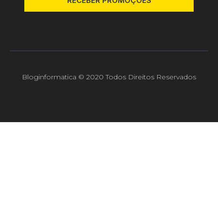
RECEBER PROMOÇOES
Bloginformatica © 2020 Todos Direitos Reservados