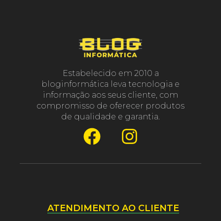
Estabelecido em 2010 a
bloginformática leva tecnologia e
informação aos seus cliente, com
compromisso de oferecer produtos
de qualidade e garantia.
ATENDIMENTO AO CLIENTE