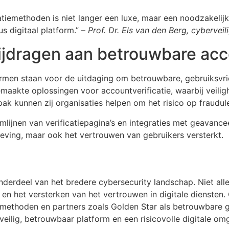
atiemethoden is niet langer een luxe, maar een noodzakeli
us digitaal platform.” –
Prof. Dr. Els van den Berg, cybervei
ijdragen aan betrouwbare acco
ormen staan voor de uitdaging om betrouwbare, gebruiksvrie
aakte oplossingen voor accountverificatie, waarbij veilig
ak kunnen zij organisaties helpen om het risico op fraudule
omlijnen van verificatiepagina’s en integraties met geavance
lgeving, maar ook het vertrouwen van gebruikers versterkt.
derdeel van het bredere cybersecurity landschap. Niet all
en het versterken van het vertrouwen in digitale diensten.
iemethoden en partners zoals Golden Star als betrouwbare g
 veilig, betrouwbaar platform en een risicovolle digitale om