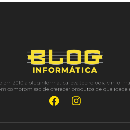
o em 2010 a bloginformática leva tecnologia e informa
com compromisso de oferecer produtos de qualidade e