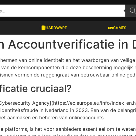
HARDWARE
GAMES
n Accountverificatie in D
hermen van online identiteit en het waarborgen van veilige
én van de kerncomponenten die deze bescherming mogelijk m
smen vormen de ruggengraat van betrouwbaar online gedra
icatie cruciaal?
ybersecurity Agency](https://ec.europa.eu/info/index_en.ht
dentiteitsfraude in Nederland in 2023. Een van de belangrij
 het aanmaken en beheren van onlineaccounts.
le platforms, is het voor aanbieders essentieel om te wete