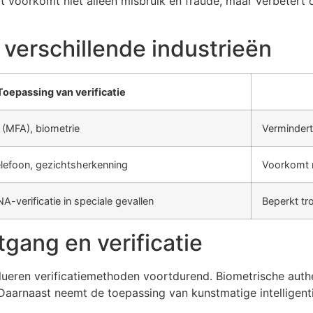
it voorkomt niet alleen misbruik en fraude, maar verbetert 
n verschillende industrieën
Toepassing van verificatie
e (MFA), biometrie
Vermindert
telefoon, gezichtsherkenning
Voorkomt n
A-verificatie in speciale gevallen
Beperkt tr
gang en verificatie
volueren verificatiemethoden voortdurend. Biometrische auth
Daarnaast neemt de toepassing van kunstmatige intelligen