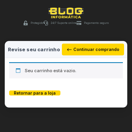
Protegido
24/7 Suporte online
Pagamento seguro
Revise seu carrinho
⟵ Continuar comprando
Seu carrinho está vazio.
Retornar para a loja