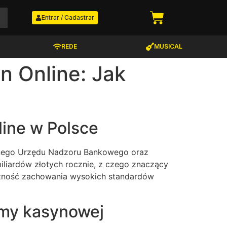
Entrar / Cadastrar
REDE
MUSICAL
n Online: Jak
ine w Polsce
ównego Urzędu Nadzoru Bankowego oraz
iliardów złotych rocznie, z czego znaczący
czność zachowania wysokich standardów
rmy kasynowej