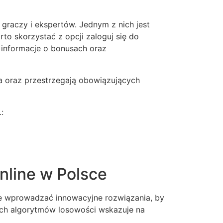
 graczy i ekspertów. Jednym z nich jest
rto skorzystać z opcji zaloguj się do
 informacje o bonusach oraz
wa oraz przestrzegają obowiązujących
:
nline w Polsce
kże wprowadzać innowacyjne rozwiązania, by
nych algorytmów losowości wskazuje na