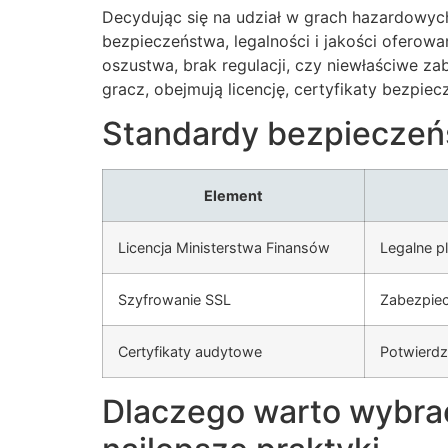
Decydując się na udział w grach hazardowych
bezpieczeństwa, legalności i jakości oferowa
oszustwa, brak regulacji, czy niewłaściwe 
gracz, obejmują licencję, certyfikaty bezpie
Standardy bezpieczeńs
Element
Licencja Ministerstwa Finansów
Legalne p
Szyfrowanie SSL
Zabezpiec
Certyfikaty audytowe
Potwierdz
Dlaczego warto wybra