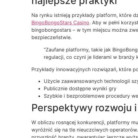
najlepsze praktyki
Na rynku istnieją przykłady platform, które 
BingoBongoStars Casino
. Aby w pełni korzys
bingobongostars – w tym miejscu można zwer
bezpieczeństwie.
“Zaufane platformy, takie jak BingoBon
regulacji, co czyni je liderami w branży 
Przykłady innowacyjnych rozwiązań, które po
Użycie zaawansowanych technologii sz
Publicznie dostępne wyniki gry
Szybkie i bezproblemowe procedury wer
Perspektywy rozwoju i
W obliczu rosnącej konkurencji, platformy m
wyróżnić się na tle nieuczciwych operatorów
przyszłość branży, gwarantując jeszcze wyż