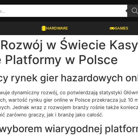
HARDWARE
GAMES
 Rozwój w Świecie Kasy
 Platformy w Polsce
 rynek gier hazardowych onl
wuje dynamiczny rozwój, co potwierdzają statystyki Gł
, wartość rynku gier online w Polsce przekracza już 10 m
owych. Jednak wraz z rozwojem branży rośnie także konie
ić zarówno graczy, jak i branżę jako całość.
wyborem wiarygodnej platfo