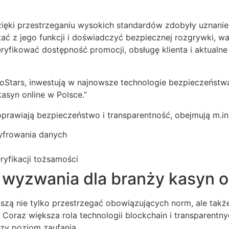
dzięki przestrzeganiu wysokich standardów zdobyły uznanie
tać z jego funkcji i doświadczyć bezpiecznej rozgrywki, wa
yfikować dostępność promocji, obsługę klienta i aktualne
goStars, inwestują w najnowsze technologie bezpieczeńst
kasyn online w Polsce.”
prawiają bezpieczeństwo i transparentność, obejmują m.in.
yfrowania danych
yfikacji tożsamości
 wyzwania dla branży kasyn o
uszą nie tylko przestrzegać obowiązujących norm, ale ta
. Coraz większa rola technologii blockchain i transparent
szy poziom zaufania.