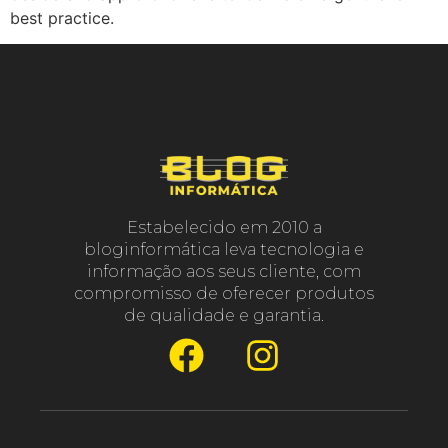
best practice.
Estabelecido em 2010 a
bloginformática leva tecnologia e
informação aos seus cliente, com
compromisso de oferecer produtos
de qualidade e garantia.