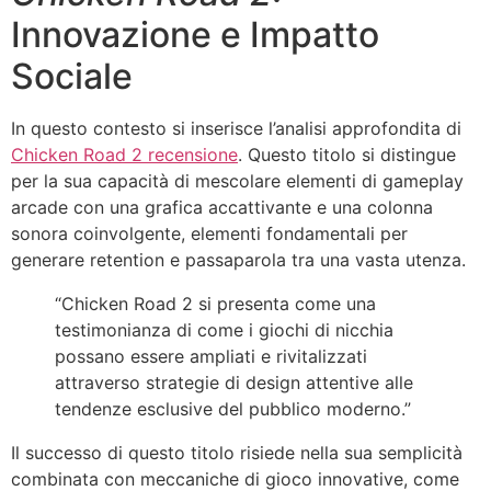
Innovazione e Impatto
Sociale
In questo contesto si inserisce l’analisi approfondita di
Chicken Road 2 recensione
. Questo titolo si distingue
per la sua capacità di mescolare elementi di gameplay
arcade con una grafica accattivante e una colonna
sonora coinvolgente, elementi fondamentali per
generare retention e passaparola tra una vasta utenza.
“Chicken Road 2 si presenta come una
testimonianza di come i giochi di nicchia
possano essere ampliati e rivitalizzati
attraverso strategie di design attentive alle
tendenze esclusive del pubblico moderno.”
Il successo di questo titolo risiede nella sua semplicità
combinata con meccaniche di gioco innovative, come